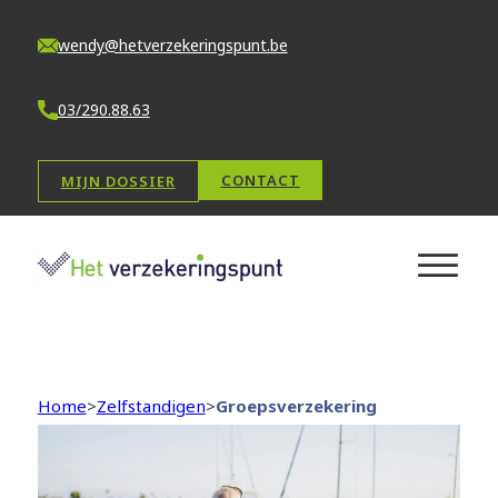
wendy@hetverzekeringspunt.be
03/290.88.63
CONTACT
MIJN DOSSIER
Home
>
Zelfstandigen
>
Groepsverzekering