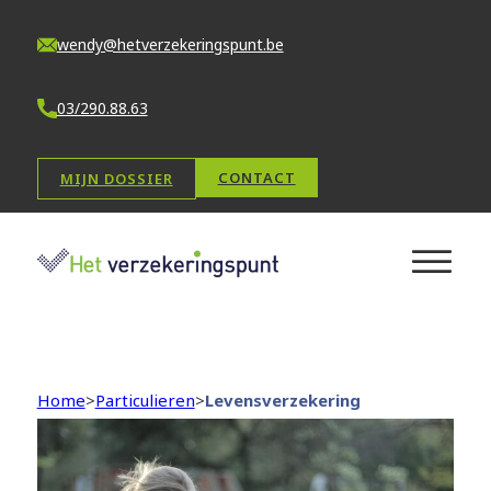
wendy@hetverzekeringspunt.be
03/290.88.63
CONTACT
MIJN DOSSIER
Home
>
Particulieren
>
Levensverzekering