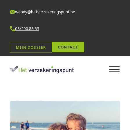
wendy@hetverzekeringspunt.be
03/290.88.63
CONTACT
MIJN DOSSIER