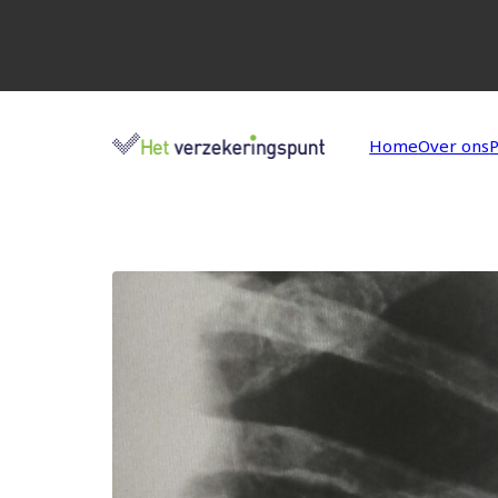
P
Home
Over ons