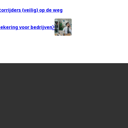
rrijders (veilig) op de weg
ekering voor bedrijven